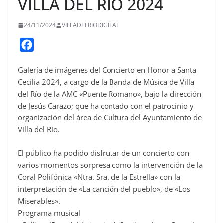
VILLA DEL RÍO 2024
24/11/2024
VILLADELRIODIGITAL
F
a
Galería de imágenes del Concierto en Honor a Santa
c
Cecilia 2024, a cargo de la Banda de Música de Villa
e
del Río de la AMC «Puente Romano», bajo la dirección
b
de Jesús Carazo; que ha contado con el patrocinio y
o
organización del área de Cultura del Ayuntamiento de
o
Villa del Río.
k
El público ha podido disfrutar de un concierto con
varios momentos sorpresa como la intervención de la
Coral Polifónica «Ntra. Sra. de la Estrella» con la
interpretación de «La canción del pueblo», de «Los
Miserables».
Programa musical