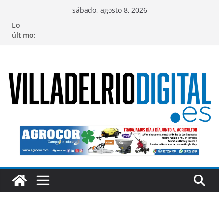
Saltar
sábado, agosto 8, 2026
al
Lo
contenido
último: