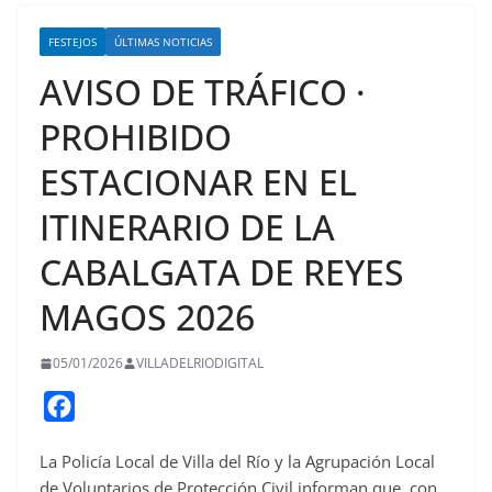
FESTEJOS
ÚLTIMAS NOTICIAS
AVISO DE TRÁFICO ·
PROHIBIDO
ESTACIONAR EN EL
ITINERARIO DE LA
CABALGATA DE REYES
MAGOS 2026
05/01/2026
VILLADELRIODIGITAL
F
a
La Policía Local de Villa del Río y la Agrupación Local
c
de Voluntarios de Protección Civil informan que, con