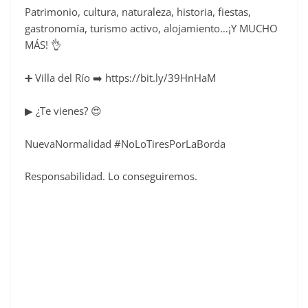
Patrimonio, cultura, naturaleza, historia, fiestas,
c
gastronomía, turismo activo, alojamiento…¡Y MUCHO
e
MÁS! 👌
b
o
➕ Villa del Río ➡️ https://bit.ly/39HnHaM
o
▶ ¿Te vienes? 😍
k
NuevaNormalidad #NoLoTiresPorLaBorda
Responsabilidad. Lo conseguiremos.