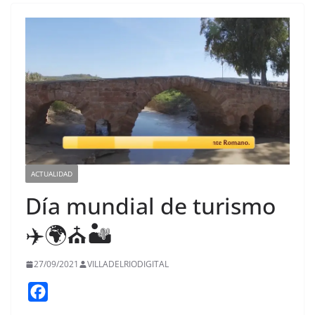
ACTUALIDAD
Día mundial de turismo
✈️🌍⛪️🏜
27/09/2021
VILLADELRIODIGITAL
F
a