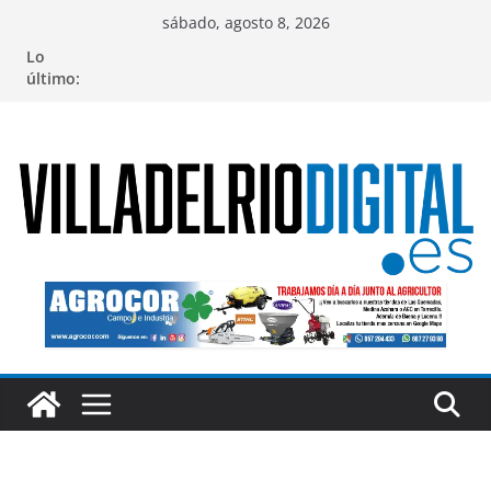
Saltar
sábado, agosto 8, 2026
al
Lo
contenido
último: