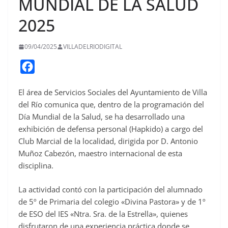
MUNDIAL DE LA SALUD
2025
09/04/2025
VILLADELRIODIGITAL
F
a
El área de Servicios Sociales del Ayuntamiento de Villa
c
del Río comunica que, dentro de la programación del
e
Día Mundial de la Salud, se ha desarrollado una
b
exhibición de defensa personal (Hapkido) a cargo del
o
Club Marcial de la localidad, dirigida por D. Antonio
o
Muñoz Cabezón, maestro internacional de esta
disciplina.
k
La actividad contó con la participación del alumnado
de 5º de Primaria del colegio «Divina Pastora» y de 1º
de ESO del IES «Ntra. Sra. de la Estrella», quienes
disfrutaron de una experiencia práctica donde se