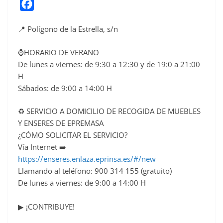
F
a
📍 Polígono de la Estrella, s/n
c
e
⌚HORARIO DE VERANO
b
De lunes a viernes: de 9:30 a 12:30 y de 19:0 a 21:00
o
H
o
Sábados: de 9:00 a 14:00 H
k
♻ SERVICIO A DOMICILIO DE RECOGIDA DE MUEBLES
Y ENSERES DE EPREMASA
¿CÓMO SOLICITAR EL SERVICIO?
Vía Internet ➡️
https://enseres.enlaza.eprinsa.es/#/new
Llamando al teléfono: 900 314 155 (gratuito)
De lunes a viernes: de 9:00 a 14:00 H
▶ ¡CONTRIBUYE!