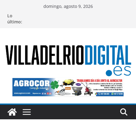
Saltar
domingo, agosto 9, 2026
al
Lo
contenido
último: