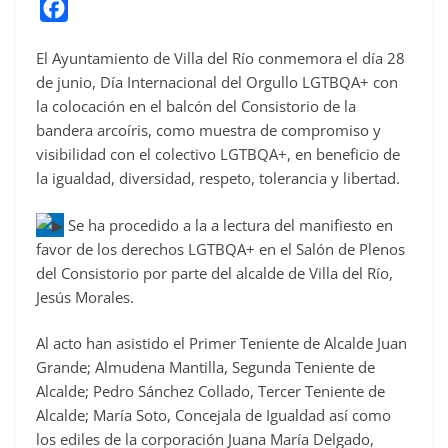
F
a
El Ayuntamiento de Villa del Río conmemora el día 28
c
de junio, Día Internacional del Orgullo LGTBQA+ con
e
la colocación en el balcón del Consistorio de la
b
bandera arcoíris, como muestra de compromiso y
o
visibilidad con el colectivo LGTBQA+, en beneficio de
o
la igualdad, diversidad, respeto, tolerancia y libertad.
k
Se
ha procedido a la a lectura del manifiesto en
favor de los derechos LGTBQA+ en el Salón de Plenos
del Consistorio por parte del alcalde de Villa del Río,
Jesús Morales.
Al acto han asistido el Primer Teniente de Alcalde Juan
Grande; Almudena Mantilla, Segunda Teniente de
Alcalde; Pedro Sánchez Collado, Tercer Teniente de
Alcalde; María Soto, Concejala de Igualdad así como
los ediles de la corporación Juana María Delgado,