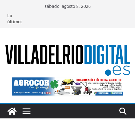
Saltar
sábado, agosto 8, 2026
al
Lo
contenido
último: