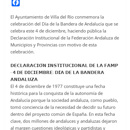
F
a
El Ayuntamiento de Villa del Río conmemora la
c
celebración del Día de la Bandera de Andalucía que se
e
celebra este 4 de diciembre, haciendo pública la
b
Declaración Institucional de la Federación Andaluza de
o
Municipios y Provincias con motivo de esta
o
celebración.
k
𝗗𝗘𝗖𝗟𝗔𝗥𝗔𝗖𝗜𝗢́𝗡 𝗜𝗡𝗦𝗧𝗜𝗧𝗨𝗖𝗜𝗢𝗡𝗔𝗟 𝗗𝗘 𝗟𝗔 𝗙𝗔𝗠𝗣
· 𝟰 𝗗𝗘 𝗗𝗜𝗖𝗜𝗘𝗠𝗕𝗥𝗘: 𝗗𝗜́𝗔 𝗗𝗘 𝗟𝗔 𝗕𝗔𝗡𝗗𝗘𝗥𝗔
𝗔𝗡𝗗𝗔𝗟𝗨𝗭𝗔
El 4 de diciembre de 1977 constituye una fecha
histórica para la conquista de la autonomía de
Andalucía porque la sociedad andaluza, como pueblo,
tomó conciencia de la necesidad de decidir su futuro
dentro del proyecto común de España. En esta fecha
clave, dos millones de andaluces y andaluzas dejaron
al margen cuestiones ideológicas y partidistas y