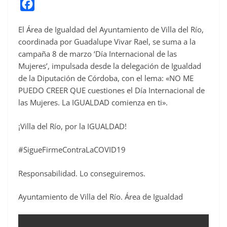
F
a
El Área de Igualdad del Ayuntamiento de Villa del Río,
c
coordinada por Guadalupe Vivar Rael, se suma a la
e
campaña 8 de marzo ‘Día Internacional de las
b
Mujeres’, impulsada desde la delegación de Igualdad
o
de la Diputación de Córdoba, con el lema: «NO ME
o
PUEDO CREER QUE cuestiones el Día Internacional de
las Mujeres. La IGUALDAD comienza en ti».
k
¡Villa del Río, por la IGUALDAD!
#SigueFirmeContraLaCOVID19
Responsabilidad. Lo conseguiremos.
Ayuntamiento de Villa del Río. Área de Igualdad