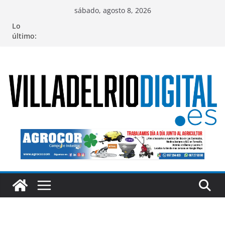
Saltar
sábado, agosto 8, 2026
al
Lo
contenido
último: