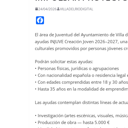
24/04/2026
VILLADELRIODIGITAL
F
a
El área de Juventud del Ayuntamiento de Villa d
c
ayudas INJUVE Creación Joven 2026–2027, una 
e
culturales promovidos por personas jóvenes cre
b
o
Podrán solicitar estas ayudas:
o
• Personas físicas, jurídicas o agrupaciones
• Con nacionalidad española o residencia legal
k
• Con edades comprendidas entre 18 y 30 años
• Hasta 35 años en la modalidad de emprendimi
Las ayudas contemplan distintas líneas de actu
• Investigación (artes escénicas, visuales, músi
• Producción de obra — hasta 5.000 €