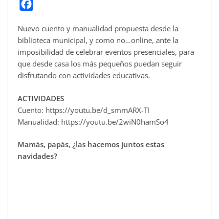
F
a
Nuevo cuento y manualidad propuesta desde la
c
biblioteca municipal, y como no…online, ante la
e
imposibilidad de celebrar eventos presenciales, para
b
que desde casa los más pequeños puedan seguir
o
disfrutando con actividades educativas.
o
ACTIVIDADES
k
Cuento: https://youtu.be/d_smmARX-TI
Manualidad: https://youtu.be/2wiN0hamSo4
Mamás, papás, ¿las hacemos juntos estas
navidades?