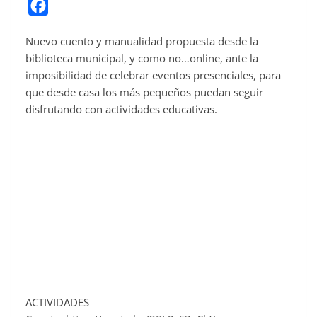
F
a
Nuevo cuento y manualidad propuesta desde la
c
biblioteca municipal, y como no…online, ante la
e
imposibilidad de celebrar eventos presenciales, para
b
que desde casa los más pequeños puedan seguir
o
disfrutando con actividades educativas.
o
k
ACTIVIDADES