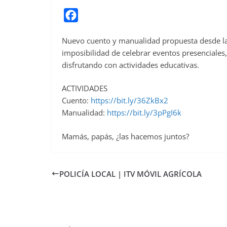
F
a
Nuevo cuento y manualidad propuesta desde la 
c
imposibilidad de celebrar eventos presenciale
e
disfrutando con actividades educativas.
b
o
ACTIVIDADES
o
Cuento:
https://bit.ly/36ZkBx2
Manualidad:
https://bit.ly/3pPgI6k
k
Mamás, papás, ¿las hacemos juntos?
POLICÍA LOCAL | ITV MÓVIL AGRÍCOLA