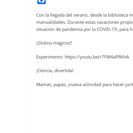
a
Con la llegada del verano, desde la biblioteca 
c
manualidades. Durante estas vacaciones propone
e
situación de pandemia por la COVID-19, para ha
b
o
¡Globos mágicos‼
o
Experimento: https://youtu.be/r7FM4aPR6hA
k
¡Ciencia, divertida!
Mamás, papás, ¡nueva actividad para hacer jun