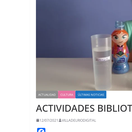
ACTUALIDAD
CULTURA
ÚLTIMAS NOTICIAS
ACTIVIDADES BIBLIO
12/07/2021
VILLADELRIODIGITAL
F