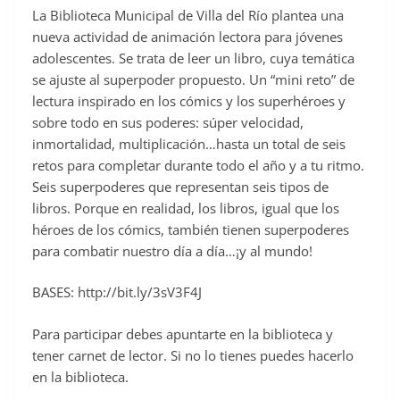
La Biblioteca Municipal de Villa del Río plantea una
c
nueva actividad de animación lectora para jóvenes
e
adolescentes. Se trata de leer un libro, cuya temática
b
se ajuste al superpoder propuesto. Un “mini reto” de
o
lectura inspirado en los cómics y los superhéroes y
o
sobre todo en sus poderes: súper velocidad,
inmortalidad, multiplicación…hasta un total de seis
k
retos para completar durante todo el año y a tu ritmo.
Seis superpoderes que representan seis tipos de
libros. Porque en realidad, los libros, igual que los
héroes de los cómics, también tienen superpoderes
para combatir nuestro día a día…¡y al mundo!
BASES: http://bit.ly/3sV3F4J
Para participar debes apuntarte en la biblioteca y
tener carnet de lector. Si no lo tienes puedes hacerlo
en la biblioteca.