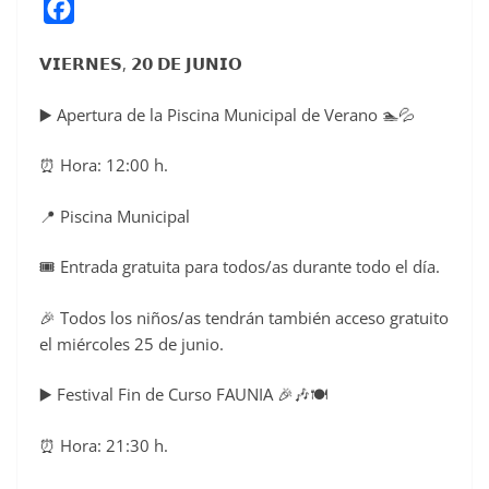
F
a
𝗩𝗜𝗘𝗥𝗡𝗘𝗦, 𝟮𝟬 𝗗𝗘 𝗝𝗨𝗡𝗜𝗢
c
e
▶️ Apertura de la Piscina Municipal de Verano 🏊💦
b
o
⏰ Hora: 12:00 h.
o
📍 Piscina Municipal
k
🎟️ Entrada gratuita para todos/as durante todo el día.
🎉 Todos los niños/as tendrán también acceso gratuito
el miércoles 25 de junio.
▶️ Festival Fin de Curso FAUNIA 🎉🎶🍽️
⏰ Hora: 21:30 h.