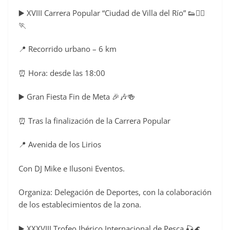
▶️ XVIII Carrera Popular “Ciudad de Villa del Río” 👟🏃‍♀️
🏃
📍 Recorrido urbano – 6 km
⏰ Hora: desde las 18:00
▶️ Gran Fiesta Fin de Meta 🎉🎶🍻
⏰ Tras la finalización de la Carrera Popular
📍 Avenida de los Lirios
Con DJ Mike e Ilusoni Eventos.
Organiza: Delegación de Deportes, con la colaboración
de los establecimientos de la zona.
▶️ XXXVIII Trofeo Ibérico Internacional de Pesca 🎣🌊