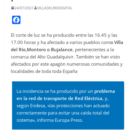
24/07/2021
VILLADELRIODIGITAL
F
a
El corte de luz se ha producido entre las 16.45 y las
c
17.00 horas y ha afectado a varios pueblos com
o Villa
e
del Río,
Montoro
o Bujalance
, pertenecientes a la
b
comarca del Alto Guadalquivir. También se han visto
o
afectados por este apagón numerosas comunidades y
o
localidades de toda toda España
k
La incidencia se ha producido por un
problema
en la red de transporte de Red Eléctrica
, y,
según Endesa, «las protecciones han actuado
correctamente para evitar una caída total del
sistema», informa
Europa Press
.