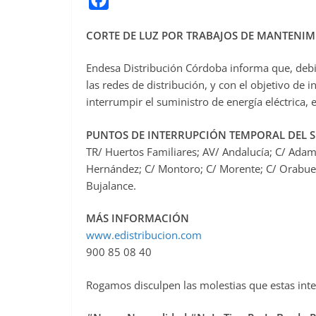
a
CORTE DE LUZ POR TRABAJOS DE MANTENIM
c
e
Endesa Distribución Córdoba informa que, debi
b
las redes de distribución, y con el objetivo de i
o
interrumpir el suministro de energía eléctrica,
o
PUNTOS DE INTERRUPCIÓN TEMPORAL DEL 
k
TR/ Huertos Familiares; AV/ Andalucía; C/ Adamuz
Hernández; C/ Montoro; C/ Morente; C/ Orabuena;
Bujalance.
MÁS INFORMACIÓN
www.edistribucion.com
900 85 08 40
Rogamos disculpen las molestias que estas in