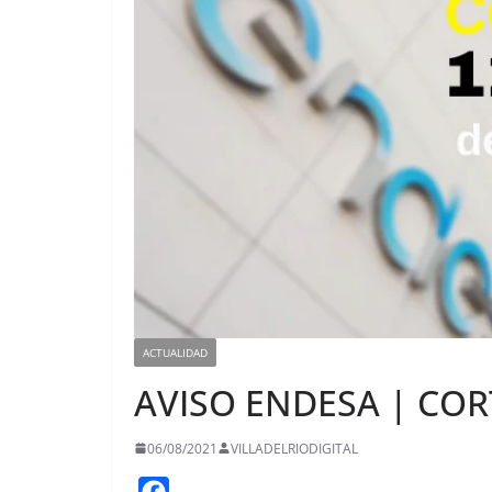
ACTUALIDAD
AVISO ENDESA | COR
06/08/2021
VILLADELRIODIGITAL
F