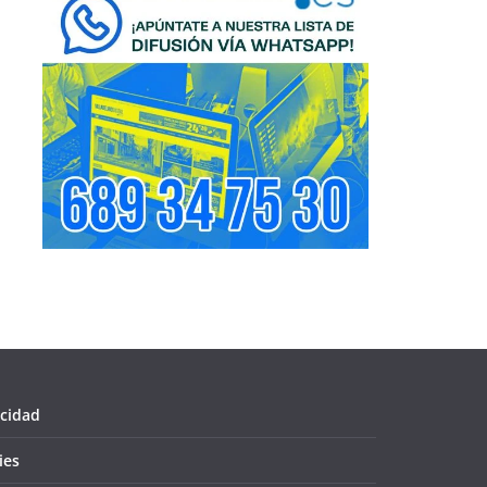
acidad
ies