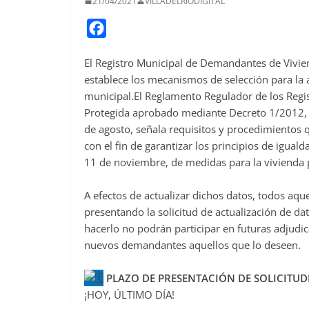
21/04/2021
VILLADELRIODIGITAL
F
a
El Registro Municipal de Demandantes de Vivien
c
establece los mecanismos de selección para la 
e
municipal.El Reglamento Regulador de los Regi
b
Protegida aprobado mediante Decreto 1/2012, 
o
de agosto, señala requisitos y procedimientos 
o
con el fin de garantizar los principios de igual
11 de noviembre, de medidas para la vivienda p
k
A efectos de actualizar dichos datos, todos aque
presentando la solicitud de actualización de da
hacerlo no podrán participar en futuras adjudi
nuevos demandantes aquellos que lo deseen.
PLAZO DE PRESENTACIÓN DE SOLICITUD
¡HOY, ÚLTIMO DÍA!