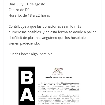
Días 30 y 31 de agosto
c
Centro de Día
e
Horario: de 18 a 22 horas
b
o
Contribuye a que las donaciones sean lo más
o
numerosas posibles, y de esta forma se ayude a paliar
el déficit de plasma sanguíneo que los hospitales
k
vienen padeciendo.
Puedes hacer algo increíble.