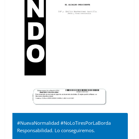
#NuevaNormalidad #NoLoTiresPorLaBorda
Responsabilidad. Lo conseguiremos.