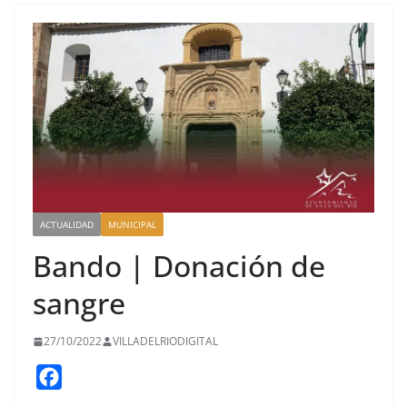
ACTUALIDAD
MUNICIPAL
Bando | Donación de
sangre
27/10/2022
VILLADELRIODIGITAL
F
a