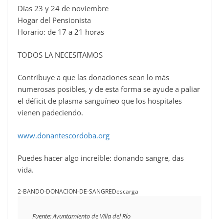
Días 23 y 24 de noviembre
c
Hogar del Pensionista
e
Horario: de 17 a 21 horas
b
o
TODOS LA NECESITAMOS
o
Contribuye a que las donaciones sean lo más
k
numerosas posibles, y de esta forma se ayude a paliar
el déficit de plasma sanguíneo que los hospitales
vienen padeciendo.
www.donantescordoba.org
Puedes hacer algo increíble: donando sangre, das
vida.
2-BANDO-DONACION-DE-SANGREDescarga
Fuente: Ayuntamiento de Villa del Río