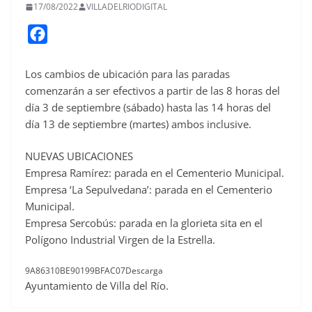
17/08/2022
VILLADELRIODIGITAL
F
a
c
Los cambios de ubicación para las paradas
comenzarán a ser efectivos a partir de las 8 horas del
e
día 3 de septiembre (sábado) hasta las 14 horas del
b
día 13 de septiembre (martes) ambos inclusive.
o
o
NUEVAS UBICACIONES
k
Empresa Ramírez: parada en el Cementerio Municipal.
Empresa ‘La Sepulvedana’: parada en el Cementerio
Municipal.
Empresa Sercobús: parada en la glorieta sita en el
Polígono Industrial Virgen de la Estrella.
9A86310BE90199BFAC07Descarga
Ayuntamiento de Villa del Río.