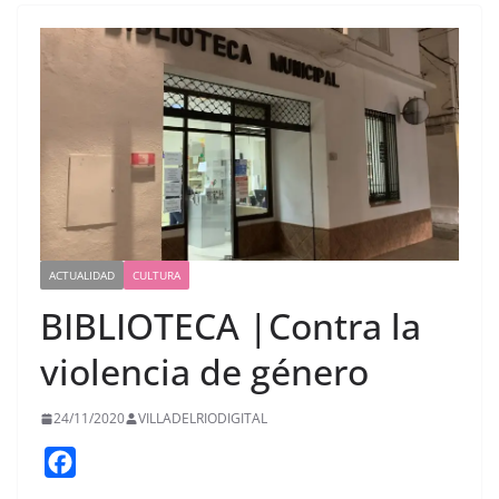
ACTUALIDAD
CULTURA
BIBLIOTECA |Contra la
violencia de género
24/11/2020
VILLADELRIODIGITAL
F
a