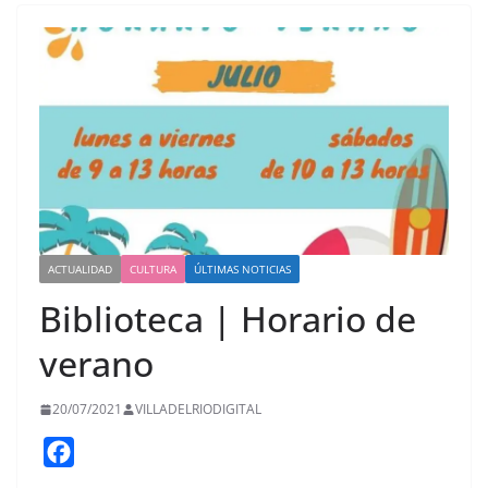
ACTUALIDAD
CULTURA
ÚLTIMAS NOTICIAS
Biblioteca | Horario de
verano
20/07/2021
VILLADELRIODIGITAL
F
a