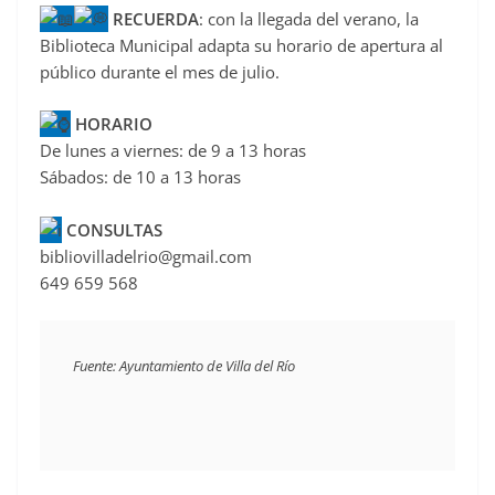
RECUERDA
: con la llegada del verano, la
c
Biblioteca Municipal adapta su horario de apertura al
e
público durante el mes de julio.
b
o
HORARIO
o
De lunes a viernes: de 9 a 13 horas
Sábados: de 10 a 13 horas
k
CONSULTAS
bibliovilladelrio@gmail.com
649 659 568
Fuente: Ayuntamiento de Villa del Río