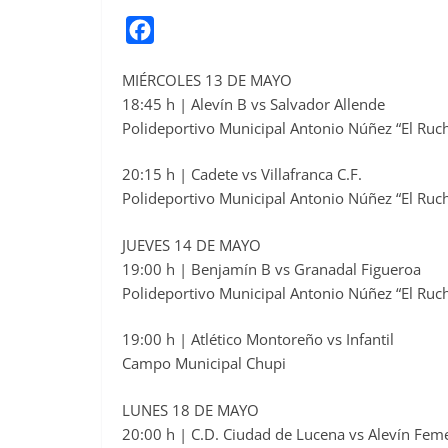
F
a
MIÉRCOLES 13 DE MAYO
c
18:45 h | Alevín B vs Salvador Allende
e
Polideportivo Municipal Antonio Núñez “El Ruc
b
o
20:15 h | Cadete vs Villafranca C.F.
o
Polideportivo Municipal Antonio Núñez “El Ruc
k
JUEVES 14 DE MAYO
19:00 h | Benjamín B vs Granadal Figueroa
Polideportivo Municipal Antonio Núñez “El Ruc
19:00 h | Atlético Montoreño vs Infantil
Campo Municipal Chupi
LUNES 18 DE MAYO
20:00 h | C.D. Ciudad de Lucena vs Alevín Fem