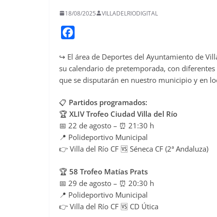
18/08/2025
VILLADELRIODIGITAL
F
a
↪️ El área de Deportes del Ayuntamiento de Vil
c
su calendario de pretemporada, con diferentes 
e
que se disputarán en nuestro municipio y en lo
b
o
📋
Partidos programados:
o
🏆
XLIV Trofeo Ciudad Villa del Río
📅 22 de agosto – ⏰ 21:30 h
k
📍 Polideportivo Municipal
👉 Villa del Río CF 🆚 Séneca CF (2ª Andaluza)
🏆
58 Trofeo Matías Prats
📅 29 de agosto – ⏰ 20:30 h
📍 Polideportivo Municipal
👉 Villa del Río CF 🆚 CD Útica