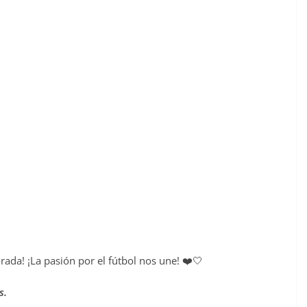
ada! ¡La pasión por el fútbol nos une! ❤️🤍
s.