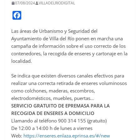
07/08/2024
VILLADELRIODIGITAL
F
a
Las áreas de Urbanismo y Seguridad del
c
Ayuntamiento de Villa del Río ponen en marcha una
e
campaña de información sobre el uso correcto de los
b
contenedores, la recogida de enseres y cartonaje en la
o
localidad.
o
Se indica que existen diversos canales efectivos para
k
realizar una correcta retirada de enseres voluminosos
como colchones, maderas, escombros,
electrodomésticos, muebles, puertas…
SERVICIO GRATUITO DE EPREMASA PARA LA
RECOGIDA DE ENSERES A DOMICILIO
Llamando al teléfono 900 314 155 (gratuito)
De 12:00 a 14:00 h de lunes a viernes
Web:
https://enseres.enlaza.eprinsa.es/#/new