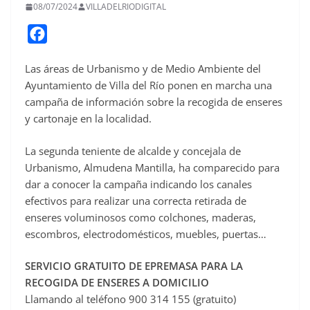
08/07/2024
VILLADELRIODIGITAL
F
a
Las áreas de Urbanismo y de Medio Ambiente del
c
Ayuntamiento de Villa del Río ponen en marcha una
e
campaña de información sobre la recogida de enseres
b
y cartonaje en la localidad.
o
o
La segunda teniente de alcalde y concejala de
Urbanismo, Almudena Mantilla, ha comparecido para
k
dar a conocer la campaña indicando los canales
efectivos para realizar una correcta retirada de
enseres voluminosos como colchones, maderas,
escombros, electrodomésticos, muebles, puertas…
SERVICIO GRATUITO DE EPREMASA PARA LA
RECOGIDA DE ENSERES A DOMICILIO
Llamando al teléfono 900 314 155 (gratuito)