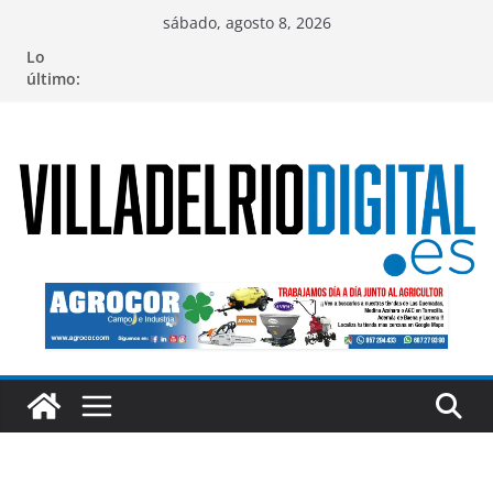
Saltar
sábado, agosto 8, 2026
al
Lo
contenido
último: