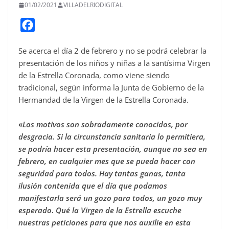
01/02/2021
VILLADELRIODIGITAL
F
a
Se acerca el día 2 de febrero y no se podrá celebrar la
c
presentación de los niños y niñas a la santísima Virgen
e
de la Estrella Coronada, como viene siendo
b
tradicional, según informa la Junta de Gobierno de la
o
Hermandad de la Virgen de la Estrella Coronada.
o
«
Los motivos son sobradamente conocidos, por
k
desgracia. Si la circunstancia sanitaria lo permitiera,
se podría hacer esta presentación, aunque no sea en
febrero, en cualquier mes que se pueda hacer con
seguridad para todos. Hay tantas ganas, tanta
ilusión contenida que el día que podamos
manifestarla será un gozo para todos, un gozo muy
esperado
.
Qué la Virgen de la Estrella escuche
nuestras peticiones para que nos auxilie en esta