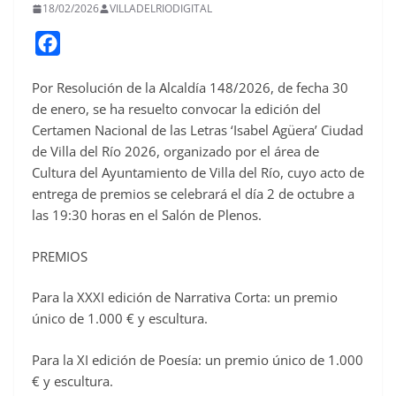
18/02/2026
VILLADELRIODIGITAL
F
a
Por Resolución de la Alcaldía 148/2026, de fecha 30
c
de enero, se ha resuelto convocar la edición del
e
Certamen Nacional de las Letras ‘Isabel Agüera’ Ciudad
b
de Villa del Río 2026, organizado por el área de
o
Cultura del Ayuntamiento de Villa del Río, cuyo acto de
o
entrega de premios se celebrará el día 2 de octubre a
las 19:30 horas en el Salón de Plenos.
k
PREMIOS
Para la XXXI edición de Narrativa Corta: un premio
único de 1.000 € y escultura.
Para la XI edición de Poesía: un premio único de 1.000
€ y escultura.