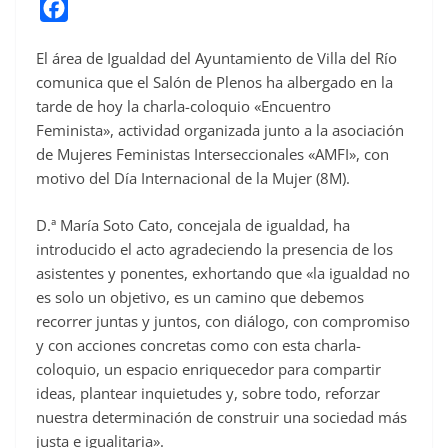
F
a
El área de Igualdad del Ayuntamiento de Villa del Río
c
comunica que el Salón de Plenos ha albergado en la
e
tarde de hoy la charla-coloquio «Encuentro
b
Feminista», actividad organizada junto a la asociación
o
de Mujeres Feministas Interseccionales «AMFI», con
o
motivo del Día Internacional de la Mujer (8M).
k
D.ª María Soto Cato, concejala de igualdad, ha
introducido el acto agradeciendo la presencia de los
asistentes y ponentes, exhortando que «la igualdad no
es solo un objetivo, es un camino que debemos
recorrer juntas y juntos, con diálogo, con compromiso
y con acciones concretas como con esta charla-
coloquio, un espacio enriquecedor para compartir
ideas, plantear inquietudes y, sobre todo, reforzar
nuestra determinación de construir una sociedad más
justa e igualitaria».