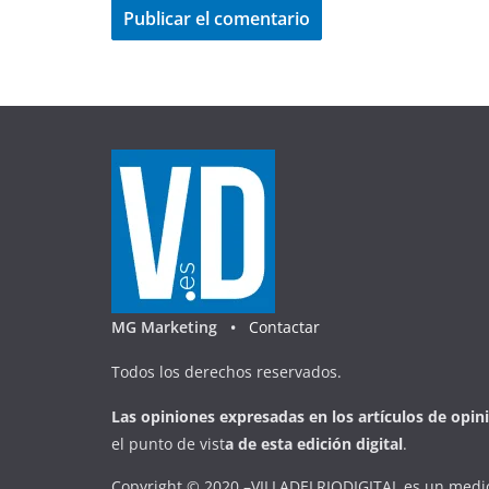
MG Marketing •
Contactar
Todos los derechos reservados.
Las opiniones expresadas en
los artículos de opin
el punto de vist
a
d
e
esta
edición digital
.
Copyright © 2020 –VILLADELRIODIGITAL es un medio