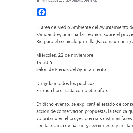
14/11/2023
VILLADELRIODIGITAL
F
a
El área de Medio Ambiente del Ayuntamiento de 
c
«Anidando», una charla- reunión sobre el proye
e
Rio para el cernícalo primilla (Falco naumanni)”
b
o
Miércoles, 22 de noviembre
o
19:30 h
Salón de Plenos del Ayuntamiento
k
Dirigido a todos los públicos
Entrada libre hasta completar aforo
En dicho evento, se explicará el estado de cons
acción de conservación propuesta, la técnica qu
voluntario en el proyecto en sus distintas fase
con la técnica de hacking, seguimiento y anilla