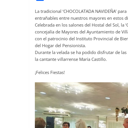
a
La tradicional ‘CHOCOLATADA NAVIDEÑA’ para
c
entrañables entre nuestros mayores en estos dí
e
Celebrada en los salones del Hostal del Sol, 
b
concejalía de Mayores del Ayuntamiento de Vill
o
con el patrocinio del Instituto Provincial de Bi
o
del Hogar del Pensionista.
Durante la velada se ha podido disfrutar de las
k
la cantante villarrense María Castillo.
¡Felices Fiestas!