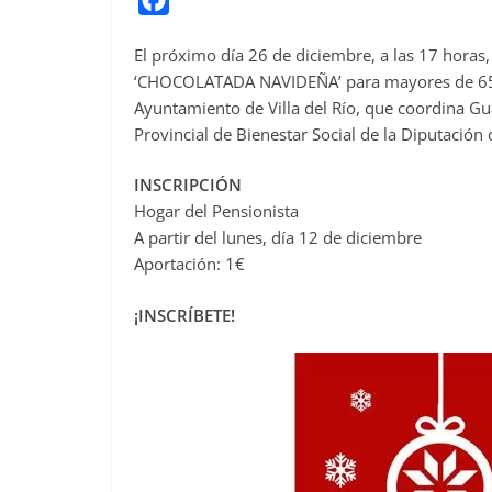
a
El próximo día 26 de diciembre, a las 17 horas, 
c
‘CHOCOLATADA NAVIDEÑA’ para mayores de 65 a
e
Ayuntamiento de Villa del Río, que coordina Gua
b
Provincial de Bienestar Social de la Diputación
o
o
INSCRIPCIÓN
Hogar del Pensionista
k
A partir del lunes, día 12 de diciembre
Aportación: 1€
¡INSCRÍBETE!