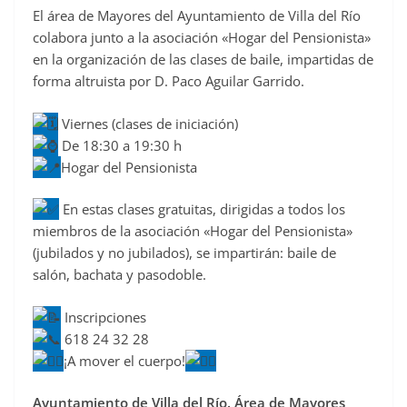
El área de Mayores del Ayuntamiento de Villa del Río
c
colabora junto a la asociación «Hogar del Pensionista»
e
en la organización de las clases de baile, impartidas de
b
forma altruista por D. Paco Aguilar Garrido.
o
o
Viernes (clases de iniciación)
De 18:30 a 19:30 h
k
Hogar del Pensionista
En estas clases gratuitas, dirigidas a todos los
miembros de la asociación «Hogar del Pensionista»
(jubilados y no jubilados), se impartirán: baile de
salón, bachata y pasodoble.
Inscripciones
618 24 32 28
¡A mover el cuerpo!
Ayuntamiento de Villa del Río. Área de Mayores