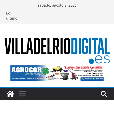
Saltar
sábado, agosto 8, 2026
al
Lo
contenido
último: