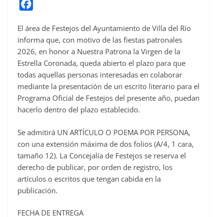
F
a
El área de Festejos del Ayuntamiento de Villa del Río
c
informa que, con motivo de las fiestas patronales
e
2026, en honor a Nuestra Patrona la Virgen de la
b
Estrella Coronada, queda abierto el plazo para que
o
todas aquellas personas interesadas en colaborar
o
mediante la presentación de un escrito literario para el
Programa Oficial de Festejos del presente año, puedan
k
hacerlo dentro del plazo establecido.
Se admitirá UN ARTÍCULO O POEMA POR PERSONA,
con una extensión máxima de dos folios (A/4, 1 cara,
tamaño 12). La Concejalía de Festejos se reserva el
derecho de publicar, por orden de registro, los
artículos o escritos que tengan cabida en la
publicación.
FECHA DE ENTREGA