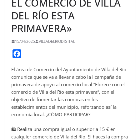
EL COMERCIO DE VILLA
DEL RÍO ESTA
PRIMAVERA»
15/04/2025
VILLADELRIODIGITAL
F
a
El área de Comercio del Ayuntamiento de Villa del Río
c
comunica que se va a llevar a cabo la I campaña de
e
primavera de apoyo al comercio local “Florece con el
b
comercio de Villa del Río esta primavera”, con el
o
objetivo de fomentar las compras en los
o
establecimientos del municipio, reforzando así la
economía local. ¿CÓMO PARTICIPAR?
k
🛍️ Realiza una compra igual o superior a 15 € en
cualquier comercio de Villa del Río. Si haces la compra