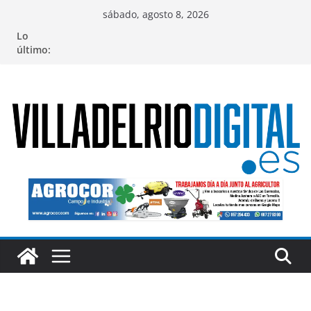
Saltar
sábado, agosto 8, 2026
al
Lo
contenido
último: