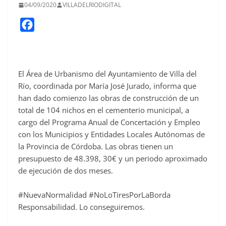
04/09/2020
VILLADELRIODIGITAL
F
a
c
e
El Área de Urbanismo del Ayuntamiento de Villa del
b
Río, coordinada por María José Jurado, informa que
o
han dado comienzo las obras de construcción de un
o
total de 104 nichos en el cementerio municipal, a
cargo del Programa Anual de Concertación y Empleo
k
con los Municipios y Entidades Locales Autónomas de
la Provincia de Córdoba. Las obras tienen un
presupuesto de 48.398, 30€ y un periodo aproximado
de ejecución de dos meses.
#NuevaNormalidad #NoLoTiresPorLaBorda
Responsabilidad. Lo conseguiremos.