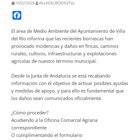
16/02/2026
VILLADELRIODIGITAL
F
a
El área de Medio Ambiente del Ayuntamiento de Villa
c
del Río informa que las recientes borrascas han
e
provocado incidencias y daños en fincas, caminos
b
rurales, cultivos, infraestructuras y explotaciones
o
agrícolas de nuestro término municipal.
o
Desde la Junta de Andalucía se está recabando
k
información con el objetivo de activar posibles ayudas
y medidas de apoyo, y para ello es fundamental que
los daños sean comunicados oficialmente.
¿Cómo proceder?
Acudiendo a la Oficina Comarcal Agraria
correspondiente
O cumplimentando el formulario