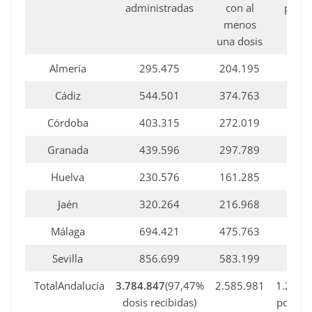
administradas
con al
pauta
menos
una dosis
Almería
295.475
204.195
9
Cádiz
544.501
374.763
1
Córdoba
403.315
272.019
1
Granada
439.596
297.789
1
Huelva
230.576
161.285
7
Jaén
320.264
216.968
1
Málaga
694.421
475.763
2
Sevilla
856.699
583.199
2
TotalAndalucía
3.784.847
(97,47%
2.585.981
1.264.
dosis recibidas)
poblac