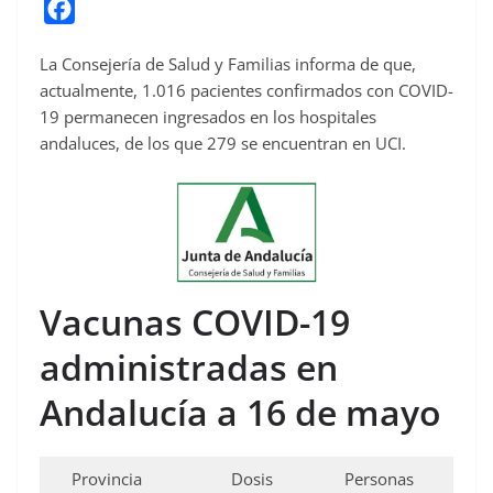
F
a
La Consejería de Salud y Familias informa de que,
c
actualmente, 1.016 pacientes confirmados con COVID-
e
19 permanecen ingresados en los hospitales
b
andaluces, de los que 279 se encuentran en UCI.
o
o
k
Vacunas COVID-19
administradas en
Andalucía a 16 de mayo
Provincia
Dosis
Personas
Pers