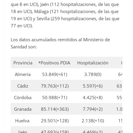
que 8 en UCI), Jaén (112 hospitalizaciones, de las que
18 en UCI), Málaga (121 hospitalizaciones, de las que
19 en UCI) y Sevilla (259 hospitalizaciones, de las que
77 en UCI).
Los datos acumulados remitidos al Ministerio de
Sanidad son:
Provincia
*Positivos PDIA
Hospitalización
UCI
Almería
53.849(+61)
3.789(0)
647(0)
Cádiz
79.763(+112)
5.597(+6)
636(+1)
Córdoba
50.988(+71)
4.425(+8)
550(+1)
Granada
85.114(+363)
7.794(+2)
1.001(0)
Huelva
29.501(+128)
2.138(+10)
155(0)
Jaén
47.692(+158)
4.469(+2)
411(0)