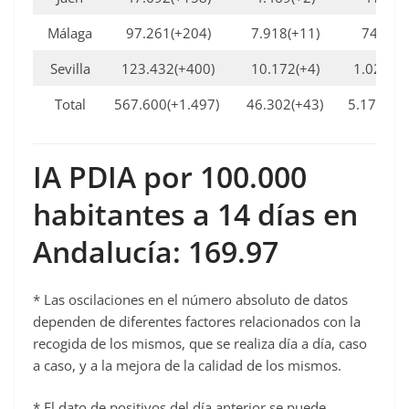
Málaga
97.261(+204)
7.918(+11)
748 (0)
Sevilla
123.432(+400)
10.172(+4)
1.022(+1
Total
567.600(+1.497)
46.302(+43)
5.170 (+
IA PDIA por 100.000
habitantes a 14 días en
Andalucía: 169.97
* Las oscilaciones en el número absoluto de datos
dependen de diferentes factores relacionados con la
recogida de los mismos, que se realiza día a día, caso
a caso, y a la mejora de la calidad de los mismos.
* El dato de positivos del día anterior se puede