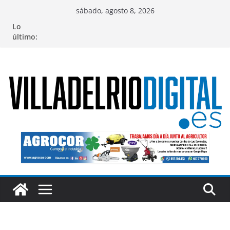
Saltar
sábado, agosto 8, 2026
al
Lo
contenido
último: