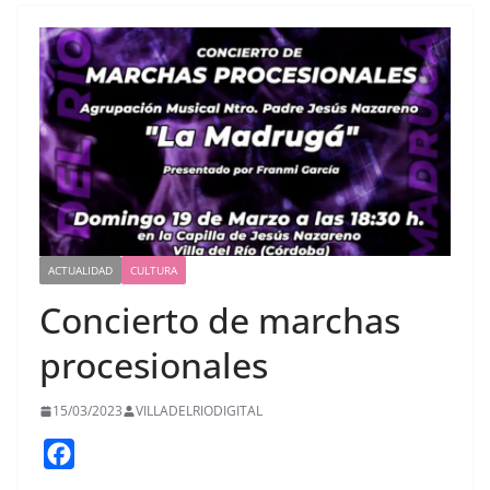
ACTUALIDAD
CULTURA
Concierto de marchas
procesionales
15/03/2023
VILLADELRIODIGITAL
F
a