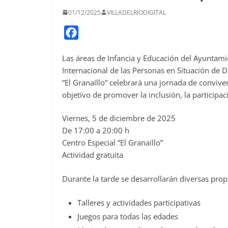
01/12/2025
VILLADELRIODIGITAL
F
a
Las áreas de Infancia y Educación del Ayuntami
c
Internacional de las Personas en Situación de D
e
“El Granaíllo” celebrará una jornada de convivenc
b
objetivo de promover la inclusión, la participaci
o
o
Viernes, 5 de diciembre de 2025
De 17:00 a 20:00 h
k
Centro Especial “El Granaíllo”
Actividad gratuita
Durante la tarde se desarrollarán diversas propu
Talleres y actividades participativas
Juegos para todas las edades