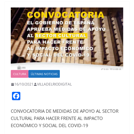
CULTURA
ÚLTIMAS NOTICIAS
16/10/2021
VILLADELRIODIGITAL
F
a
CONVOCATORIA DE MEDIDAS DE APOYO AL SECTOR
c
CULTURAL PARA HACER FRENTE AL IMPACTO
e
ECONÓMICO Y SOCIAL DEL COVID-19
b