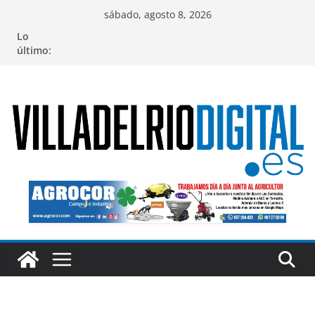
Saltar
sábado, agosto 8, 2026
al
Lo
contenido
último: