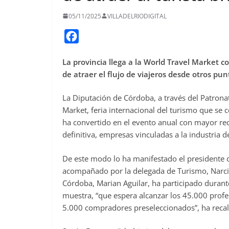
05/11/2025
VILLADELRIODIGITAL
F
a
La provincia llega a la World Travel Market c
c
de atraer el flujo de viajeros desde otros pun
e
b
La Diputación de Córdoba, a través del Patronat
o
Market, feria internacional del turismo que se 
o
ha convertido en el evento anual con mayor rec
definitiva, empresas vinculadas a la industria de
k
De este modo lo ha manifestado el presidente de
acompañado por la delegada de Turismo, Narci R
Córdoba, Marian Aguilar, ha participado durante
muestra, “que espera alcanzar los 45.000 profes
5.000 compradores preseleccionados”, ha reca