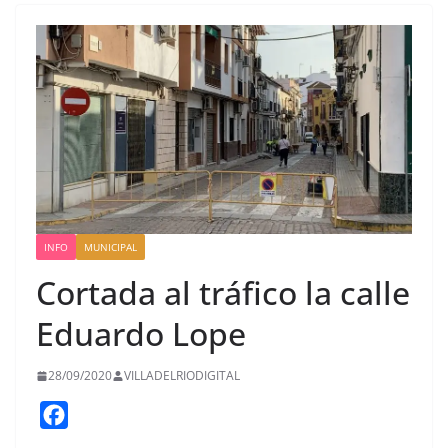
INFO
MUNICIPAL
Cortada al tráfico la calle
Eduardo Lope
28/09/2020
VILLADELRIODIGITAL
F
a