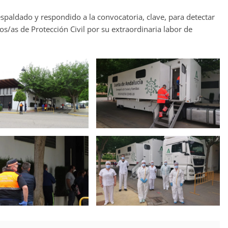
respaldado‌ ‌y‌ ‌respondido‌ ‌a‌ ‌la‌ convocatoria,‌ ‌clave,‌ ‌para‌ ‌detectar‌
arios/as‌ ‌de‌ ‌Protección‌ ‌Civil‌ ‌por‌ ‌su‌ ‌extraordinaria‌ ‌labor‌ ‌de‌