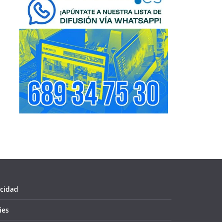
acidad
ies