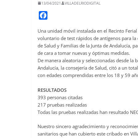
13/04/2021
VILLADELRIODIGITAL
F
a
Una unidad móvil instalada en el Recinto Ferial
c
voluntario de test rápidos de antígenos para l
e
de Salud y Familias de la Junta de Andalucía, p
b
de cara a tomar nuevas y óptimas medidas.
o
De manera aleatoria y seleccionadas desde la b
o
Andalucía, la consejería de Salud, citó a un tot
con edades comprendidas entre los 18 y 59 añ
k
RESULTADOS
393 personas citadas
217 pruebas realizadas
Todas las pruebas realizadas han resultado N
Nuestro sincero agradecimiento y reconocimient
sanitarios que han cubierto este cribado en Villa