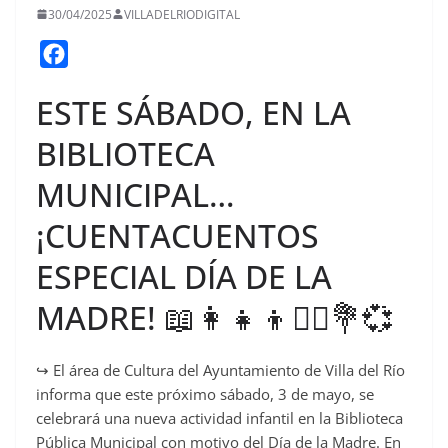
30/04/2025
VILLADELRIODIGITAL
F
a
ESTE SÁBADO, EN LA
c
e
BIBLIOTECA
b
MUNICIPAL…
o
o
¡CUENTACUENTOS
k
ESPECIAL DÍA DE LA
MADRE! 📖👩‍👧‍👦🦸‍♀️💐💞
↪️ El área de Cultura del Ayuntamiento de Villa del Río
informa que este próximo sábado, 3 de mayo, se
celebrará una nueva actividad infantil en la Biblioteca
Pública Municipal con motivo del Día de la Madre. En