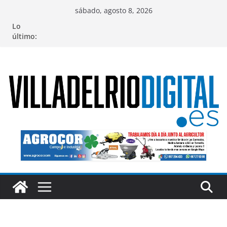
Saltar
sábado, agosto 8, 2026
al
Lo
contenido
último: