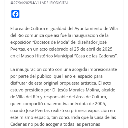
27/04/2025
VILLADELRIODIGITAL
F
a
El área de Cultura e Igualdad del Ayuntamiento de Villa
c
del Río comunica que así fue la inauguración de la
e
exposición “Bocetos de Moda” del diseñador José
b
Pvertas, en un acto celebrado el 25 de abril de 2025
o
en el Museo Histórico Municipal “Casa de las Cadenas”.
o
La inauguración contó con una acogida impresionante
k
por parte del público, que llenó el espacio para
disfrutar de esta original propuesta artística. El acto
estuvo presidido por D. Jesús Morales Molina, alcalde
de Villa del Río y responsable del área de Cultura,
quien compartió una emotiva anécdota de 2005,
cuando José Pvertas realizó su primera exposición en
este mismo espacio, tan concurrida que la Casa de las
Cadenas no pudo acoger a todas las personas