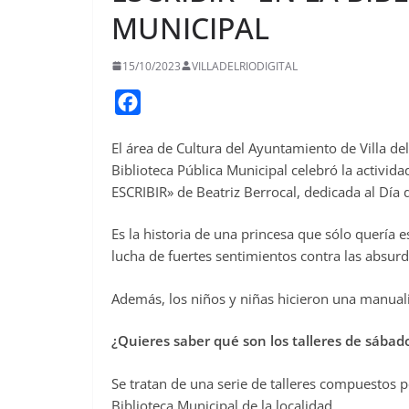
MUNICIPAL
15/10/2023
VILLADELRIODIGITAL
F
a
El área de Cultura del Ayuntamiento de Villa d
c
Biblioteca Pública Municipal celebró la act
e
ESCRIBIR» de Beatriz Berrocal, dedicada al Día d
b
o
Es la historia de una princesa que sólo quería e
o
lucha de fuertes sentimientos contra las absur
k
Además, los niños y niñas hicieron una manualid
¿Quieres saber qué son los talleres de sábado 
Se tratan de una serie de talleres compuestos p
Biblioteca Municipal de la localidad.